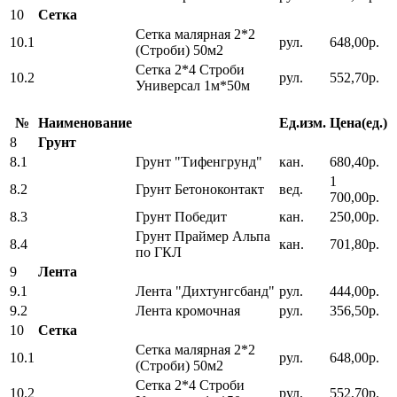
10
Сетка
Сетка малярная 2*2
10.1
рул.
648,00р.
(Строби) 50м2
Сетка 2*4 Строби
10.2
рул.
552,70р.
Универсал 1м*50м
№
Наименование
Ед.изм.
Цена(ед.)
8
Грунт
8.1
Грунт "Тифенгрунд"
кан.
680,40р.
1
8.2
Грунт Бетоноконтакт
вед.
700,00р.
8.3
Грунт Победит
кан.
250,00р.
Грунт Праймер Альпа
8.4
кан.
701,80р.
по ГКЛ
9
Лента
9.1
Лента "Дихтунгсбанд"
рул.
444,00р.
9.2
Лента кромочная
рул.
356,50р.
10
Сетка
Сетка малярная 2*2
10.1
рул.
648,00р.
(Строби) 50м2
Сетка 2*4 Строби
10.2
рул.
552,70р.