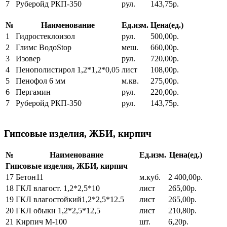
7
Руберойд РКП-350
рул.
143,75р.
№
Наименование
Ед.изм.
Цена(ед.)
1
Гидростеклоизол
рул.
500,00р.
2
Глимс ВодоStop
меш.
660,00р.
3
Изовер
рул.
720,00р.
4
Пенополистирол 1,2*1,2*0,05
лист
108,00р.
5
Пенофол 6 мм
м.кв.
275,00р.
6
Пергамин
рул.
220,00р.
7
Руберойд РКП-350
рул.
143,75р.
Гипсовые изделия, ЖБИ, кирпич
№
Наименование
Ед.изм.
Цена(ед.)
Гипсовые изделия, ЖБИ, кирпич
17
Бетон11
м.куб.
2 400,00р.
18
ГКЛ влагост. 1,2*2,5*10
лист
265,00р.
19
ГКЛ влагостойкий1,2*2,5*12.5
лист
265,00р.
20
ГКЛ обыкн 1,2*2,5*12,5
лист
210,80р.
21
Кирпич М-100
шт.
6,20р.