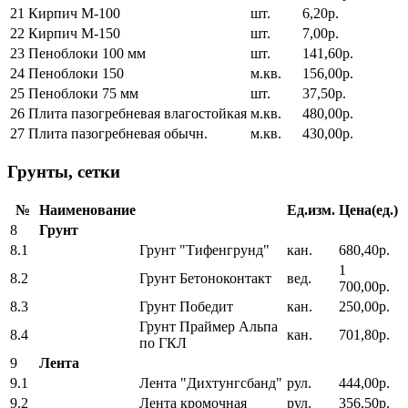
21
Кирпич М-100
шт.
6,20р.
22
Кирпич М-150
шт.
7,00р.
23
Пеноблоки 100 мм
шт.
141,60р.
24
Пеноблоки 150
м.кв.
156,00р.
25
Пеноблоки 75 мм
шт.
37,50р.
26
Плита пазогребневая влагостойкая
м.кв.
480,00р.
27
Плита пазогребневая обычн.
м.кв.
430,00р.
Грунты, сетки
№
Наименование
Ед.изм.
Цена(ед.)
8
Грунт
8.1
Грунт "Тифенгрунд"
кан.
680,40р.
1
8.2
Грунт Бетоноконтакт
вед.
700,00р.
8.3
Грунт Победит
кан.
250,00р.
Грунт Праймер Альпа
8.4
кан.
701,80р.
по ГКЛ
9
Лента
9.1
Лента "Дихтунгсбанд"
рул.
444,00р.
9.2
Лента кромочная
рул.
356,50р.