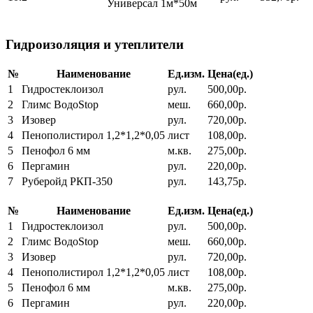
Универсал 1м*50м
Гидроизоляция и утеплители
№
Наименование
Ед.изм.
Цена(ед.)
1
Гидростеклоизол
рул.
500,00р.
2
Глимс ВодоStop
меш.
660,00р.
3
Изовер
рул.
720,00р.
4
Пенополистирол 1,2*1,2*0,05
лист
108,00р.
5
Пенофол 6 мм
м.кв.
275,00р.
6
Пергамин
рул.
220,00р.
7
Руберойд РКП-350
рул.
143,75р.
№
Наименование
Ед.изм.
Цена(ед.)
1
Гидростеклоизол
рул.
500,00р.
2
Глимс ВодоStop
меш.
660,00р.
3
Изовер
рул.
720,00р.
4
Пенополистирол 1,2*1,2*0,05
лист
108,00р.
5
Пенофол 6 мм
м.кв.
275,00р.
6
Пергамин
рул.
220,00р.