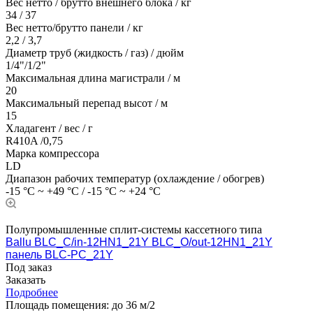
Вес нетто / брутто внешнего блока / кг
34 / 37
Вес нетто/брутто панели / кг
2,2 / 3,7
Диаметр труб (жидкость / газ) / дюйм
1/4"/1/2"
Максимальная длина магистрали / м
20
Максимальный перепад высот / м
15
Хладагент / вес / г
R410A /0,75
Марка компрессора
LD
Диапазон рабочих температур (охлаждение / обогрев)
-15 °C ~ +49 °C / -15 °C ~ +24 °C
Полупромышленные сплит-системы кассетного типа
Ballu BLC_C/in-12HN1_21Y BLC_O/out-12HN1_21Y
панель BLC-PC_21Y
Под заказ
Заказать
Подробнее
Площадь помещения:
до 36 м/2