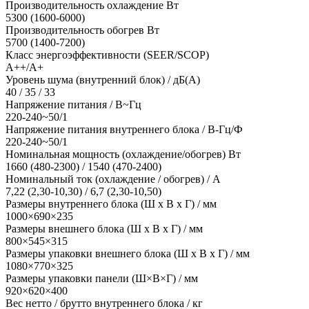
Производительность охлаждение Вт
5300 (1600-6000)
Производительность обогрев Вт
5700 (1400-7200)
Класс энергоэффективности (SEER/SCOP)
A++/A+
Уровень шума (внутренний блок) / дБ(А)
40 / 35 / 33
Напряжение питания / В~Гц
220-240~50/1
Напряжение питания внутреннего блока / В-Гц/Ф
220-240~50/1
Номинальная мощность (охлаждение/обогрев) Вт
1660 (480-2300) / 1540 (470-2400)
Номинальный ток (охлаждение / обогрев) / A
7,22 (2,30-10,30) / 6,7 (2,30-10,50)
Размеры внутреннего блока (Ш х В х Г) / мм
1000×690×235
Размеры внешнего блока (Ш х В х Г) / мм
800×545×315
Размеры упаковки внешнего блока (Ш х В х Г) / мм
1080×770×325
Размеры упаковки панели (Ш×В×Г) / мм
920×620×400
Вес нетто / брутто внутреннего блока / кг