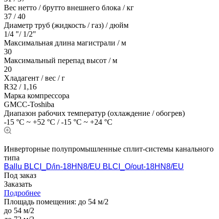
Вес нетто / брутто внешнего блока / кг
37 / 40
Диаметр труб (жидкость / газ) / дюйм
1/4 "/ 1/2"
Максимальная длина магистрали / м
30
Максимальный перепад высот / м
20
Хладагент / вес / г
R32 / 1,16
Марка компрессора
GMCC-Toshiba
Диапазон рабочих температур (охлаждение / обогрев)
-15 °C ~ +52 °C / -15 °C ~ +24 °C
Инверторные полупромышленные сплит-системы канального
типа
Ballu BLCI_D/in-18HN8/EU BLCI_O/out-18HN8/EU
Под заказ
Заказать
Подробнее
Площадь помещения:
до 54 м/2
до 54 м/2