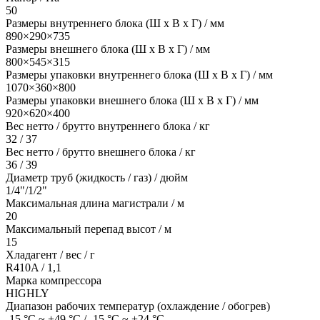
50
Размеры внутреннего блока (Ш х В х Г) / мм
890×290×735
Размеры внешнего блока (Ш х В х Г) / мм
800×545×315
Размеры упаковки внутреннего блока (Ш х В х Г) / мм
1070×360×800
Размеры упаковки внешнего блока (Ш х В х Г) / мм
920×620×400
Вес нетто / брутто внутреннего блока / кг
32 / 37
Вес нетто / брутто внешнего блока / кг
36 / 39
Диаметр труб (жидкость / газ) / дюйм
1/4"/1/2"
Максимальная длина магистрали / м
20
Максимальный перепад высот / м
15
Хладагент / вес / г
R410A / 1,1
Марка компрессора
HIGHLY
Диапазон рабочих температур (охлаждение / обогрев)
-15 °C ~ +49 °C / -15 °C ~ +24 °C