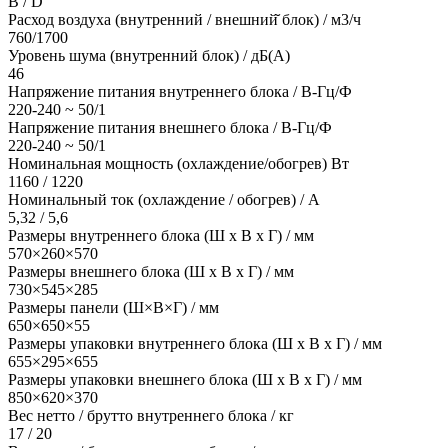
B / D
Расход воздуха (внутренний / внешний̆ блок) / м3/ч
760/1700
Уровень шума (внутренний блок) / дБ(А)
46
Напряжение питания внутреннего блока / В-Гц/Ф
220-240 ~ 50/1
Напряжение питания внешнего блока / В-Гц/Ф
220-240 ~ 50/1
Номинальная мощность (охлаждение/обогрев) Вт
1160 / 1220
Номинальный ток (охлаждение / обогрев) / A
5,32 / 5,6
Размеры внутреннего блока (Ш х В х Г) / мм
570×260×570
Размеры внешнего блока (Ш х В х Г) / мм
730×545×285
Размеры панели (Ш×В×Г) / мм
650×650×55
Размеры упаковки внутреннего блока (Ш х В х Г) / мм
655×295×655
Размеры упаковки внешнего блока (Ш х В х Г) / мм
850×620×370
Вес нетто / брутто внутреннего блока / кг
17 / 20