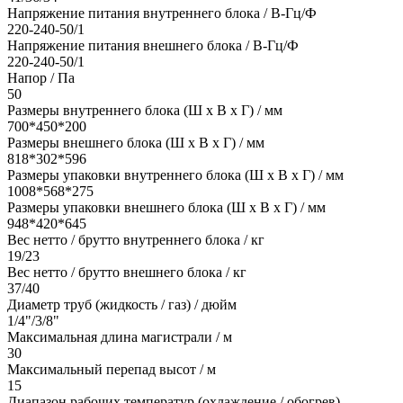
Напряжение питания внутреннего блока / В-Гц/Ф
220-240-50/1
Напряжение питания внешнего блока / В-Гц/Ф
220-240-50/1
Напор / Па
50
Размеры внутреннего блока (Ш х В х Г) / мм
700*450*200
Размеры внешнего блока (Ш х В х Г) / мм
818*302*596
Размеры упаковки внутреннего блока (Ш х В х Г) / мм
1008*568*275
Размеры упаковки внешнего блока (Ш х В х Г) / мм
948*420*645
Вес нетто / брутто внутреннего блока / кг
19/23
Вес нетто / брутто внешнего блока / кг
37/40
Диаметр труб (жидкость / газ) / дюйм
1/4"/3/8"
Максимальная длина магистрали / м
30
Максимальный перепад высот / м
15
Диапазон рабочих температур (охлаждение / обогрев)