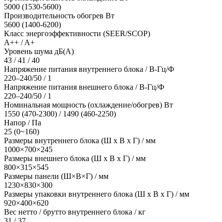
5000 (1530-5600)
Производительность обогрев Вт
5600 (1400-6200)
Класс энергоэффективности (SEER/SCOP)
A++ / A+
Уровень шума дБ(А)
43 / 41 / 40
Напряжение питания внутреннего блока / В-Гц/Ф
220–240/50 / 1
Напряжение питания внешнего блока / В-Гц/Ф
220–240/50 / 1
Номинальная мощность (охлаждение/обогрев) Вт
1550 (470-2300) / 1490 (460-2250)
Напор / Па
25 (0~160)
Размеры внутреннего блока (Ш х В х Г) / мм
1000×700×245
Размеры внешнего блока (Ш х В х Г) / мм
800×315×545
Размеры панели (Ш×В×Г) / мм
1230×830×300
Размеры упаковки внутреннего блока (Ш х В х Г) / мм
920×400×620
Вес нетто / брутто внутреннего блока / кг
31 / 37