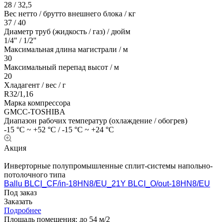
28 / 32,5
Вес нетто / брутто внешнего блока / кг
37 / 40
Диаметр труб (жидкость / газ) / дюйм
1/4" / 1/2"
Максимальная длина магистрали / м
30
Максимальный перепад высот / м
20
Хладагент / вес / г
R32/1,16
Марка компрессора
GMCC-TOSHIBA
Диапазон рабочих температур (охлаждение / обогрев)
-15 °C ~ +52 °C / -15 °C ~ +24 °C
Акция
Инверторные полупромышленные сплит-системы напольно-
потолочного типа
Ballu BLCI_CF/in-18HN8/EU_21Y BLCI_O/out-18HN8/EU
Под заказ
Заказать
Подробнее
Площадь помещения:
до 54 м/2