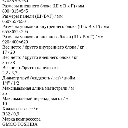
570×570×260
Размеры внешнего блока (Ш х В х Г) / мм
800×315×545
Размеры панели (Ш×В×Г) / мм
650×55×650
Размеры упаковки внутреннего блока (Ш х В х Г) / мм
655×655×295
Размеры упаковки внешнего блока (Ш х В х Г) / мм
920×400×620
Вес нетто / брутто внутреннего блока / кг
17 / 20
Вес нетто / брутто внешнего блока / кг
35 / 38
Вес нетто/брутто панели / кг
2,2 / 3,7
Диаметр труб (жидкость / газ) / дюйм
1/4" / 1/2
Максимальная длина магистрали / м
25
Максимальный перепад высот / м
10
Хладагент / вес / г
R32 / 0,9
Марка компрессора
GMCC-TOSHIBA