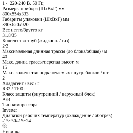
1~, 220-240 В, 50 Гц
Размеры прибора (ШхВхГ) мм
800x554x333
Габариты упаковки (ШхВхГ) мм
390x620x920
Вес нетто/брутто кг
31.8/35
Количество труб (жидкость / газ)
2/2
Максимальная длинная трассы (до блока/общая) / м
40
Макс. длина трассы/перепад высот, м
15
Макс. количество подключаемых внутр. блоков / шт
2
Хладагент / вес / г
R32 / 1100 г
Класс защиты (внутренний / наружный блок)
A/B
Тип компрессора
Inverter
Диапазон рабочих температур (охлаждение / обогрев)
-15~50/-15~24
Новинка