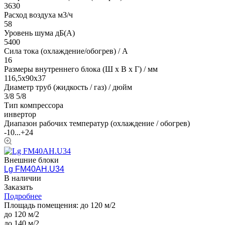
3630
Расход воздуха м3/ч
58
Уровень шума дБ(А)
5400
Сила тока (охлаждение/обогрев) / A
16
Размеры внутреннего блока (Ш х В х Г) / мм
116,5х90х37
Диаметр труб (жидкость / газ) / дюйм
3/8 5/8
Тип компрессора
инвертор
Диапазон рабочих температур (охлаждение / обогрев)
-10...+24
Внешние блоки
Lg FM40AH.U34
В наличии
Заказать
Подробнее
Площадь помещения:
до 120 м/2
до 120 м/2
до 140 м/2