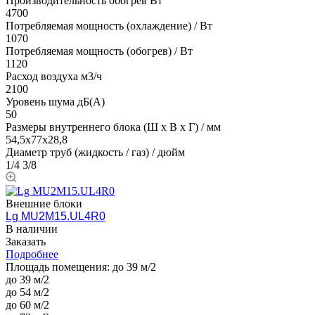
Производительность обогрев Вт
4700
Потребляемая мощность (охлаждение) / Вт
1070
Потребляемая мощность (обогрев) / Вт
1120
Расход воздуха м3/ч
2100
Уровень шума дБ(А)
50
Размеры внутреннего блока (Ш х В х Г) / мм
54,5х77х28,8
Диаметр труб (жидкость / газ) / дюйм
1/4 3/8
Внешние блоки
Lg MU2M15.UL4R0
В наличии
Заказать
Подробнее
Площадь помещения:
до 39 м/2
до 39 м/2
до 54 м/2
до 60 м/2