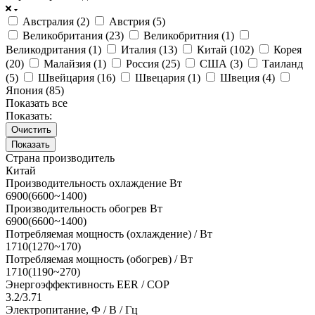
Австралия (
2
)
Австрия (
5
)
Великобритания (
23
)
Великобритния (
1
)
Великодритания (
1
)
Италия (
13
)
Китай (
102
)
Корея
(
20
)
Малайзия (
1
)
Россия (
25
)
США (
3
)
Таиланд
(
5
)
Швейцария (
16
)
Швецария (
1
)
Швеция (
4
)
Япония (
85
)
Показать все
Показать:
Очистить
Страна производитель
Китай
Производительность охлаждение Вт
6900(6600~1400)
Производительность обогрев Вт
6900(6600~1400)
Потребляемая мощность (охлаждение) / Вт
1710(1270~170)
Потребляемая мощность (обогрев) / Вт
1710(1190~270)
Энергоэффективность EER / COP
3.2/3.71
Электропитание, Ф / В / Гц