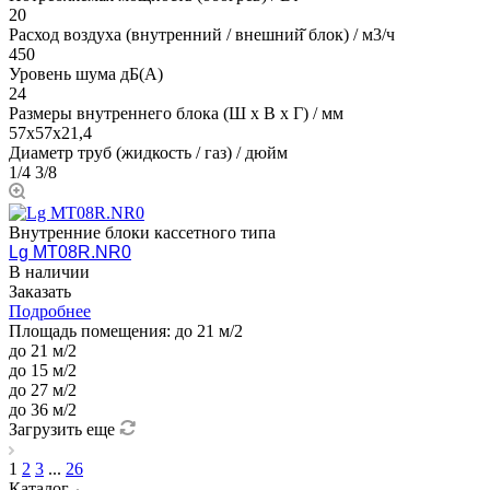
20
Расход воздуха (внутренний / внешний̆ блок) / м3/ч
450
Уровень шума дБ(А)
24
Размеры внутреннего блока (Ш х В х Г) / мм
57х57х21,4
Диаметр труб (жидкость / газ) / дюйм
1/4 3/8
Внутренние блоки кассетного типа
Lg MT08R.NR0
В наличии
Заказать
Подробнее
Площадь помещения:
до 21 м/2
до 21 м/2
до 15 м/2
до 27 м/2
до 36 м/2
Загрузить еще
1
2
3
...
26
Каталог