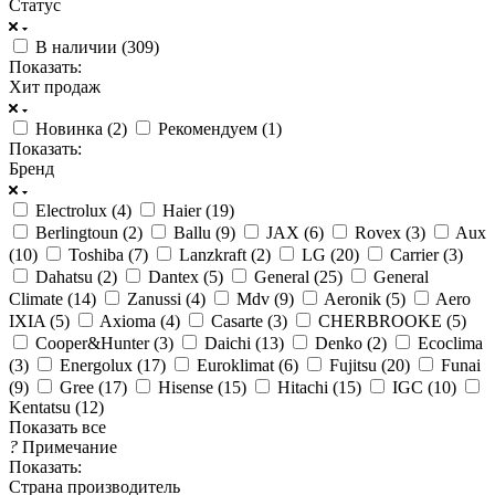
Статус
В наличии (
309
)
Показать:
Хит продаж
Новинка (
2
)
Рекомендуем (
1
)
Показать:
Бренд
Electrolux (
4
)
Haier (
19
)
Berlingtoun (
2
)
Ballu (
9
)
JAX (
6
)
Rovex (
3
)
Aux
(
10
)
Toshiba (
7
)
Lanzkraft (
2
)
LG (
20
)
Carrier (
3
)
Dahatsu (
2
)
Dantex (
5
)
General (
25
)
General
Climate (
14
)
Zanussi (
4
)
Mdv (
9
)
Aeronik (
5
)
Aero
IXIA (
5
)
Axioma (
4
)
Casarte (
3
)
CHERBROOKE (
5
)
Cooper&Hunter (
3
)
Daichi (
13
)
Denko (
2
)
Ecoclima
(
3
)
Energolux (
17
)
Euroklimat (
6
)
Fujitsu (
20
)
Funai
(
9
)
Gree (
17
)
Hisense (
15
)
Hitachi (
15
)
IGC (
10
)
Kentatsu (
12
)
Показать все
?
Примечание
Показать:
Страна производитель