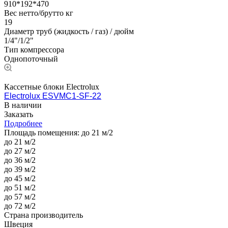
910*192*470
Вес нетто/брутто кг
19
Диаметр труб (жидкость / газ) / дюйм
1/4"/1/2"
Тип компрессора
Однопоточный
Кассетные блоки Electrolux
Electrolux ESVMC1-SF-22
В наличии
Заказать
Подробнее
Площадь помещения:
до 21 м/2
до 21 м/2
до 27 м/2
до 36 м/2
до 39 м/2
до 45 м/2
до 51 м/2
до 57 м/2
до 72 м/2
Страна производитель
Швеция