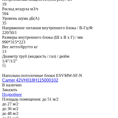
19
Расход воздуха м3/ч
594
Уровень шума дБ(А)
35
Напряжение питания внутреннего блока / В-Гц/Ф
220/50/1
Размеры внутреннего блока (Ш х В х Г) / мм
990*315*223
Вес нетто/брутто кг
13
Диаметр труб (жидкость / газ) / дюйм
1/4"/1/2"
Напольно-потолочные блоки ESVMW-SF-N
Carrier 42VH018H115000102
В наличии
Заказать
Подробнее
Площадь помещения:
до 51 м/2
до 27 м/2
до 36 м/2
до 48 м/2