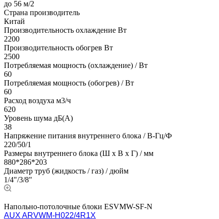
до 56 м/2
Страна производитель
Китай
Производительность охлаждение Вт
2200
Производительность обогрев Вт
2500
Потребляемая мощность (охлаждение) / Вт
60
Потребляемая мощность (обогрев) / Вт
60
Расход воздуха м3/ч
620
Уровень шума дБ(А)
38
Напряжение питания внутреннего блока / В-Гц/Ф
220/50/1
Размеры внутреннего блока (Ш х В х Г) / мм
880*286*203
Диаметр труб (жидкость / газ) / дюйм
1/4"/3/8"
Напольно-потолочные блоки ESVMW-SF-N
AUX ARVWM-H022/4R1X