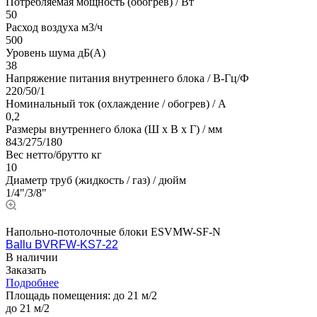
Потребляемая мощность (обогрев) / Вт
50
Расход воздуха м3/ч
500
Уровень шума дБ(А)
38
Напряжение питания внутреннего блока / В-Гц/Ф
220/50/1
Номинальный ток (охлаждение / обогрев) / A
0,2
Размеры внутреннего блока (Ш х В х Г) / мм
843/275/180
Вес нетто/брутто кг
10
Диаметр труб (жидкость / газ) / дюйм
1/4"/3/8"
Напольно-потолочные блоки ESVMW-SF-N
Ballu BVRFW-KS7-22
В наличии
Заказать
Подробнее
Площадь помещения:
до 21 м/2
до 21 м/2