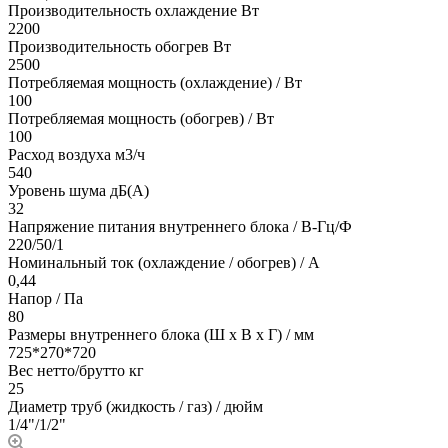
Производительность охлаждение Вт
2200
Производительность обогрев Вт
2500
Потребляемая мощность (охлаждение) / Вт
100
Потребляемая мощность (обогрев) / Вт
100
Расход воздуха м3/ч
540
Уровень шума дБ(А)
32
Напряжение питания внутреннего блока / В-Гц/Ф
220/50/1
Номинальный ток (охлаждение / обогрев) / A
0,44
Напор / Па
80
Размеры внутреннего блока (Ш х В х Г) / мм
725*270*720
Вес нетто/брутто кг
25
Диаметр труб (жидкость / газ) / дюйм
1/4"/1/2"