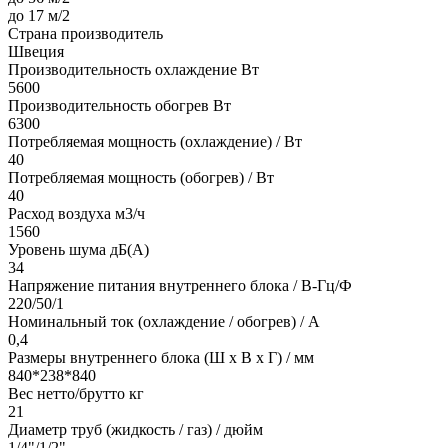
до 17 м/2
Страна производитель
Швеция
Производительность охлаждение Вт
5600
Производительность обогрев Вт
6300
Потребляемая мощность (охлаждение) / Вт
40
Потребляемая мощность (обогрев) / Вт
40
Расход воздуха м3/ч
1560
Уровень шума дБ(А)
34
Напряжение питания внутреннего блока / В-Гц/Ф
220/50/1
Номинальный ток (охлаждение / обогрев) / A
0,4
Размеры внутреннего блока (Ш х В х Г) / мм
840*238*840
Вес нетто/брутто кг
21
Диаметр труб (жидкость / газ) / дюйм
1/4"/1/2"