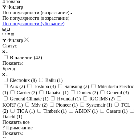
4 товара
Фильтр
По популярности (возрастание)
По популярности (возрастание)
По популярности (убывание)
Фильтр
Статус
В наличии (
42
)
Показать:
Бренд
Electrolux (
8
)
Ballu (
1
)
Aux (
2
)
Toshiba (
3
)
Samsung (
2
)
Mitsubishi Electric
(
1
)
Carrier (
2
)
Dahatsu (
1
)
Dantex (
2
)
General (
3
)
General Climate (
1
)
Hyundai (
1
)
IGC IMS (
2
)
KORF (
1
)
Mdv (
2
)
Pioneer (
1
)
Systemair (
1
)
TCL
(
2
)
TICA (
1
)
Timberk (
1
)
ABION (
1
)
Casarte (
1
)
Daichi (
1
)
Показать все
?
Примечание
Показать: