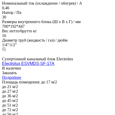
Номинальный ток (охлаждение / обогрев) / A
0,46
Напор / Па
30
Размеры внутреннего блока (Ш х В х Г) / мм
700*192*447
Вес нетто/брутто кг
16
Диаметр труб (жидкость / газ) / дюйм
1/4"/1/2"
Супертонкий канальный блок Electrolux
Electrolux ESVMDS-SF-17A
В наличии
Заказать
Подробнее
Площадь помещения:
до 17 м/2
до 21 м/2
до 27 м/2
до 36 м/2
до 45 м/2
до 51 м/2
до 72 м/2
до 56 м/2