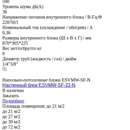
590
Уровень шума дБ(А)
36
Напряжение питания внутреннего блока / В-Гц/Ф
220/50/1
Номинальный ток (охлаждение / обогрев) / A
0,36
Размеры внутреннего блока (Ш х В х Г) / мм
870*305*225
Вес нетто/брутто кг
9
Диаметр труб (жидкость / газ) / дюйм
1/4"3/8"
Напольно-потолочные блоки ESVMW-SF-N
Настенный блок ESVMW-SF-22-N
В наличии
Заказать
Подробнее
Площадь помещения:
до 21 м/2
до 21 м/2
до 27 м/2
до 39 м/2
до 72 м/2