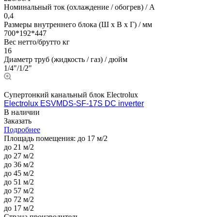
Номинальный ток (охлаждение / обогрев) / A
0,4
Размеры внутреннего блока (Ш х В х Г) / мм
700*192*447
Вес нетто/брутто кг
16
Диаметр труб (жидкость / газ) / дюйм
1/4"/1/2"
Супертонкий канальный блок Electrolux
Electrolux ESVMDS-SF-17S DC inverter
В наличии
Заказать
Подробнее
Площадь помещения:
до 17 м/2
до 21 м/2
до 27 м/2
до 36 м/2
до 45 м/2
до 51 м/2
до 57 м/2
до 72 м/2
до 17 м/2
Страна производитель