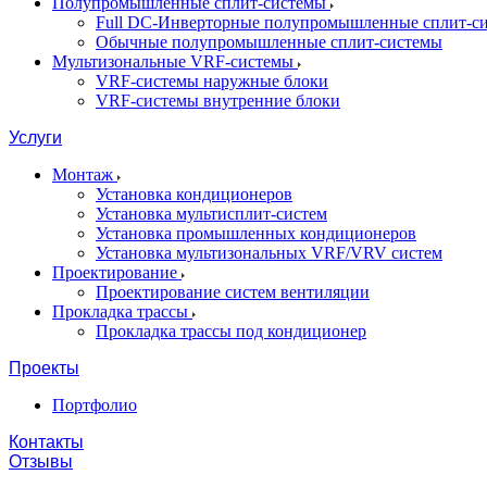
Полупромышленные сплит-системы
Full DC-Инверторные полупромышленные сплит-с
Обычные полупромышленные сплит-системы
Мультизональные VRF-системы
VRF-системы наружные блоки
VRF-системы внутренние блоки
Услуги
Монтаж
Установка кондиционеров
Установка мультисплит-систем
Установка промышленных кондиционеров
Установка мультизональных VRF/VRV систем
Проектирование
Проектирование систем вентиляции
Прокладка трассы
Прокладка трассы под кондиционер
Проекты
Портфолио
Контакты
Отзывы