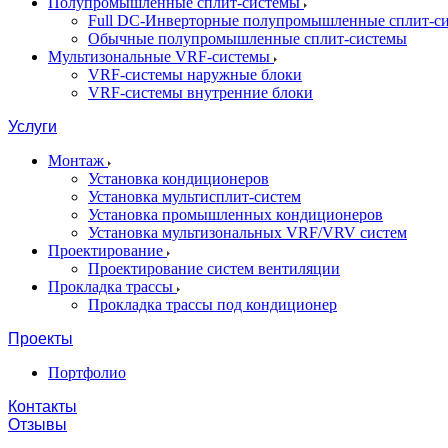
Полупромышленные сплит-системы
Full DC-Инверторные полупромышленные сплит-с
Обычные полупромышленные сплит-системы
Мультизональные VRF-системы
VRF-системы наружные блоки
VRF-системы внутренние блоки
Услуги
Монтаж
Установка кондиционеров
Установка мультисплит-систем
Установка промышленных кондиционеров
Установка мультизональных VRF/VRV систем
Проектирование
Проектирование систем вентиляции
Прокладка трассы
Прокладка трассы под кондиционер
Проекты
Портфолио
Контакты
Отзывы