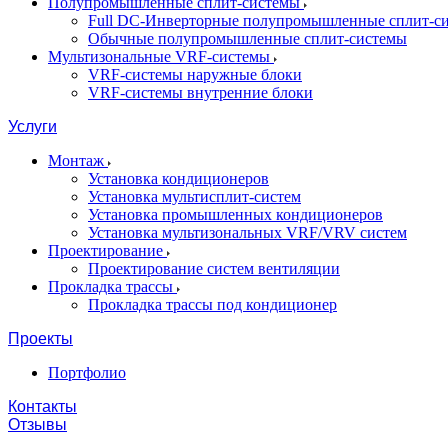
Полупромышленные сплит-системы
Full DC-Инверторные полупромышленные сплит-с
Обычные полупромышленные сплит-системы
Мультизональные VRF-системы
VRF-системы наружные блоки
VRF-системы внутренние блоки
Услуги
Монтаж
Установка кондиционеров
Установка мультисплит-систем
Установка промышленных кондиционеров
Установка мультизональных VRF/VRV систем
Проектирование
Проектирование систем вентиляции
Прокладка трассы
Прокладка трассы под кондиционер
Проекты
Портфолио
Контакты
Отзывы