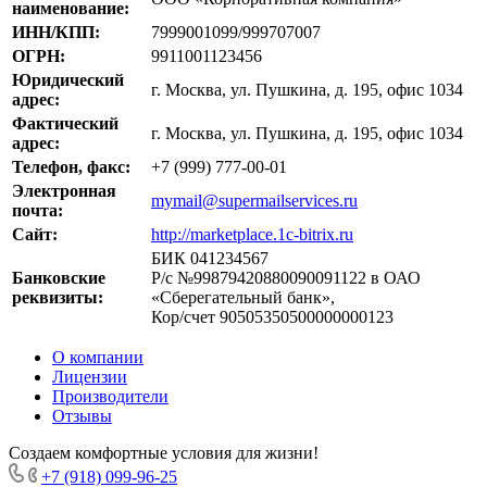
наименование:
ИНН/КПП:
7999001099/999707007
ОГРН:
9911001123456
Юридический
г. Москва, ул. Пушкина, д. 195, офис 1034
адрес:
Фактический
г. Москва, ул. Пушкина, д. 195, офис 1034
адрес:
Телефон, факс:
+7 (999) 777-00-01
Электронная
mymail@supermailservices.ru
почта:
Сайт:
http://marketplace.1c-bitrix.ru
БИК 041234567
Банковские
Р/с №99879420880090091122 в ОАО
реквизиты:
«Сберегательный банк»,
Кор/счет 90505350500000000123
О компании
Лицензии
Производители
Отзывы
Создаем комфортные условия для жизни!
+7 (918) 099-96-25