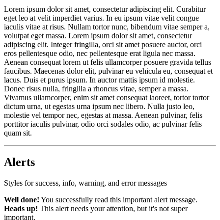
Lorem ipsum dolor sit amet, consectetur adipiscing elit. Curabitur
eget leo at velit imperdiet varius. In eu ipsum vitae velit congue
iaculis vitae at risus. Nullam tortor nunc, bibendum vitae semper a,
volutpat eget massa. Lorem ipsum dolor sit amet, consectetur
adipiscing elit. Integer fringilla, orci sit amet posuere auctor, orci
eros pellentesque odio, nec pellentesque erat ligula nec massa.
Aenean consequat lorem ut felis ullamcorper posuere gravida tellus
faucibus. Maecenas dolor elit, pulvinar eu vehicula eu, consequat et
lacus. Duis et purus ipsum. In auctor mattis ipsum id molestie.
Donec risus nulla, fringilla a rhoncus vitae, semper a massa.
Vivamus ullamcorper, enim sit amet consequat laoreet, tortor tortor
dictum urna, ut egestas urna ipsum nec libero. Nulla justo leo,
molestie vel tempor nec, egestas at massa. Aenean pulvinar, felis
porttitor iaculis pulvinar, odio orci sodales odio, ac pulvinar felis
quam sit.
Alerts
Styles for success, info, warning, and error messages
Well done!
You successfully read this important alert message.
Heads up!
This alert needs your attention, but it's not super
important.