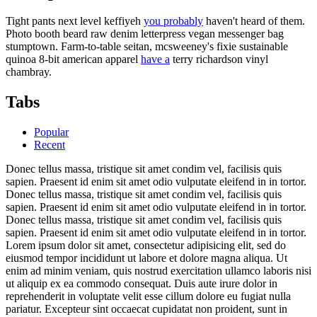
Tight pants next level keffiyeh
you probably
haven't heard of them.
Photo booth beard raw denim letterpress vegan messenger bag
stumptown. Farm-to-table seitan, mcsweeney's fixie sustainable
quinoa 8-bit american apparel
have a
terry richardson vinyl
chambray.
Tabs
Popular
Recent
Donec tellus massa, tristique sit amet condim vel, facilisis quis
sapien. Praesent id enim sit amet odio vulputate eleifend in in tortor.
Donec tellus massa, tristique sit amet condim vel, facilisis quis
sapien. Praesent id enim sit amet odio vulputate eleifend in in tortor.
Donec tellus massa, tristique sit amet condim vel, facilisis quis
sapien. Praesent id enim sit amet odio vulputate eleifend in in tortor.
Lorem ipsum dolor sit amet, consectetur adipisicing elit, sed do
eiusmod tempor incididunt ut labore et dolore magna aliqua. Ut
enim ad minim veniam, quis nostrud exercitation ullamco laboris nisi
ut aliquip ex ea commodo consequat. Duis aute irure dolor in
reprehenderit in voluptate velit esse cillum dolore eu fugiat nulla
pariatur. Excepteur sint occaecat cupidatat non proident, sunt in