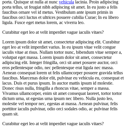
porta. Quisque ut nulla at nunc
vehicula
lacinia. Proin adipiscing
porta tellus, ut feugiat nibh adipiscing sit amet. In eu justo a felis
faucibus ornare vel id metus. Vestibulum ante ipsum primis in
faucibus orci luctus et ultrices posuere cubilia Curae; In eu libero
ligula. Fusce eget metus lorem, ac viverra leo.
Curabitur eget leo at velit imperdiet vague iaculis vitaes?
Lorem ipsum dolor sit amet, consectetur adipiscing elit. Curabitur
eget leo at velit imperdiet varius. In eu ipsum vitae velit congue
iaculis vitae at risus. Nullam tortor nunc, bibendum vitae semper a,
volutpat eget massa. Lorem ipsum dolor sit amet, consectetur
adipiscing elit. Integer fringilla, orci sit amet posuere auctor, orci
eros pellentesque odio, nec pellentesque erat ligula nec massa.
Aenean consequat lorem ut felis ullamcorper posuere gravida tellus
faucibus. Maecenas dolor elit, pulvinar eu vehicula eu, consequat et
lacus. Duis et purus ipsum. In auctor mattis ipsum id molestie.
Donec risus nulla, fringilla a rhoncus vitae, semper a massa.
Vivamus ullamcorper, enim sit amet consequat laoreet, tortor tortor
dictum urna, ut egestas urna ipsum nec libero. Nulla justo leo,
molestie vel tempor nec, egestas at massa. Aenean pulvinar, felis
porttitor iaculis pulvinar, odio orci sodales odio, ac pulvinar felis
quam sit.
Curabitur eget leo at velit imperdiet vague iaculis vitaes?