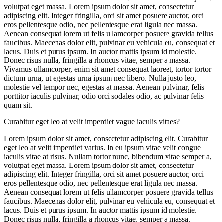
volutpat eget massa. Lorem ipsum dolor sit amet, consectetur
adipiscing elit. Integer fringilla, orci sit amet posuere auctor, orci
eros pellentesque odio, nec pellentesque erat ligula nec massa.
Aenean consequat lorem ut felis ullamcorper posuere gravida tellus
faucibus. Maecenas dolor elit, pulvinar eu vehicula eu, consequat et
lacus. Duis et purus ipsum. In auctor mattis ipsum id molestie.
Donec risus nulla, fringilla a rhoncus vitae, semper a massa.
Vivamus ullamcorper, enim sit amet consequat laoreet, tortor tortor
dictum urna, ut egestas urna ipsum nec libero. Nulla justo leo,
molestie vel tempor nec, egestas at massa. Aenean pulvinar, felis
porttitor iaculis pulvinar, odio orci sodales odio, ac pulvinar felis
quam sit.
Curabitur eget leo at velit imperdiet vague iaculis vitaes?
Lorem ipsum dolor sit amet, consectetur adipiscing elit. Curabitur
eget leo at velit imperdiet varius. In eu ipsum vitae velit congue
iaculis vitae at risus. Nullam tortor nunc, bibendum vitae semper a,
volutpat eget massa. Lorem ipsum dolor sit amet, consectetur
adipiscing elit. Integer fringilla, orci sit amet posuere auctor, orci
eros pellentesque odio, nec pellentesque erat ligula nec massa.
Aenean consequat lorem ut felis ullamcorper posuere gravida tellus
faucibus. Maecenas dolor elit, pulvinar eu vehicula eu, consequat et
lacus. Duis et purus ipsum. In auctor mattis ipsum id molestie.
Donec risus nulla, fringilla a rhoncus vitae, semper a massa.