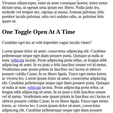
Vivamus ullamcorper, enim sit amet consequat laoreet, tortor tortor
dictum urna, ut egestas urna ipsum nec libero. Nulla justo leo,
molestie vel tempor nec, egestas at massa. Aenean pulvinar, felis
porttitor iaculis pulvinar, odio orci sodales odio, ac pulvinar felis
quam sit.
One Toggle Open At A Time
Curabitur eget leo at velit imperdiet vague iaculis vitaes?
Lorem ipsum dolor sit amet, consectetur adipiscing elit. Curabitur
pellentesque neque eget diam posuere porta. Quisque ut nulla at
nunc
vehicula
lacinia. Proin adipiscing porta tellus, ut feugiat nibh
adipiscing sit amet. In eu justo a felis faucibus ornare vel id metus.
Vestibulum ante ipsum primis in faucibus orci luctus et ultrices
posuere cubilia Curae; In eu libero ligula. Fusce eget metus lorem,
ac viverra leo. Lorem ipsum dolor sit amet, consectetur adipiscing
elit. Curabitur pellentesque neque eget diam posuere porta. Quisque
ut nulla at nunc
vehicula
lacinia. Proin adipiscing porta tellus, ut
feugiat nibh adipiscing sit amet. In eu justo a felis faucibus ornare
vel id metus. Vestibulum ante ipsum primis in faucibus orci luctus et
ultrices posuere cubilia Curae; In eu libero ligula. Fusce eget metus
lorem, ac viverra leo. Lorem ipsum dolor sit amet, consectetur
adipiscing elit. Curabitur pellentesque neque eget diam posuere