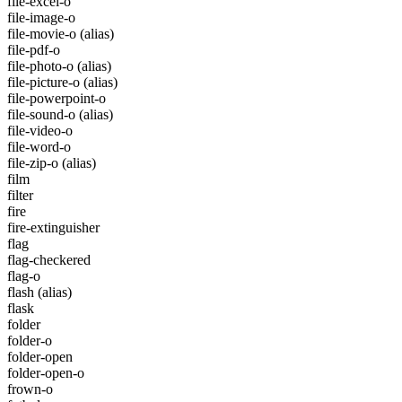
file-excel-o
file-image-o
file-movie-o
(alias)
file-pdf-o
file-photo-o
(alias)
file-picture-o
(alias)
file-powerpoint-o
file-sound-o
(alias)
file-video-o
file-word-o
file-zip-o
(alias)
film
filter
fire
fire-extinguisher
flag
flag-checkered
flag-o
flash
(alias)
flask
folder
folder-o
folder-open
folder-open-o
frown-o