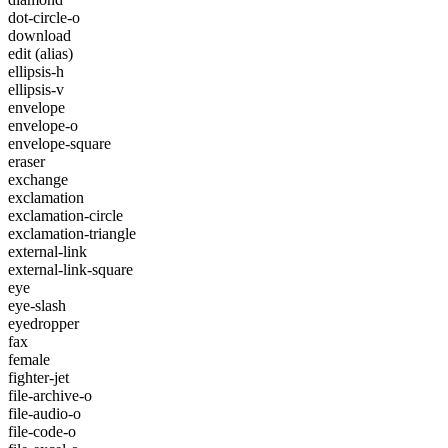
dot-circle-o
download
edit
(alias)
ellipsis-h
ellipsis-v
envelope
envelope-o
envelope-square
eraser
exchange
exclamation
exclamation-circle
exclamation-triangle
external-link
external-link-square
eye
eye-slash
eyedropper
fax
female
fighter-jet
file-archive-o
file-audio-o
file-code-o