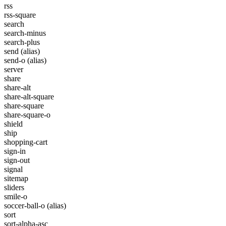
rss
rss-square
search
search-minus
search-plus
send
(alias)
send-o
(alias)
server
share
share-alt
share-alt-square
share-square
share-square-o
shield
ship
shopping-cart
sign-in
sign-out
signal
sitemap
sliders
smile-o
soccer-ball-o
(alias)
sort
sort-alpha-asc