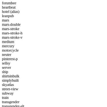
forumbee
heartbeat
hotel
(alias)
leanpub
mars
mars-double
mars-stroke
mars-stroke-h
mars-stroke-v
medium
mercury
motorcycle
neuter
pinterest-p
sellsy
server
ship
shirtsinbulk
simplybuilt
skyatlas
street-view
subway
train
transgender
transgender-alt