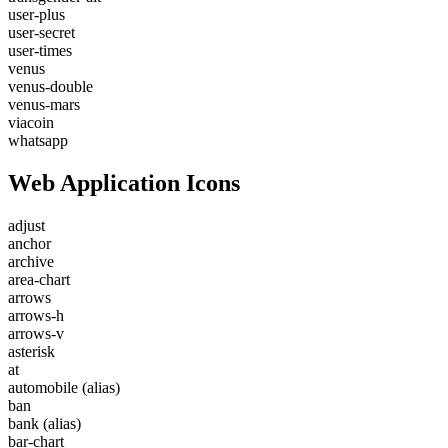
user-plus
user-secret
user-times
venus
venus-double
venus-mars
viacoin
whatsapp
Web Application Icons
adjust
anchor
archive
area-chart
arrows
arrows-h
arrows-v
asterisk
at
automobile
(alias)
ban
bank
(alias)
bar-chart