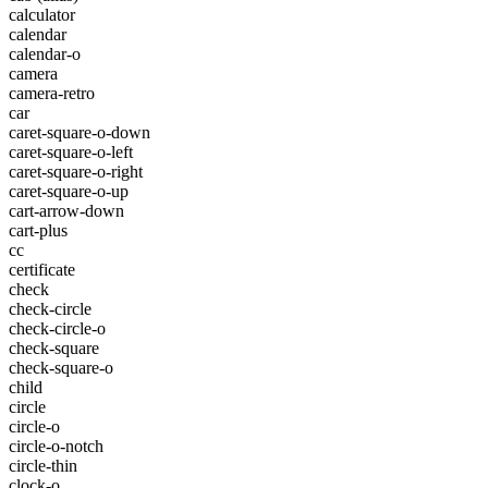
calculator
calendar
calendar-o
camera
camera-retro
car
caret-square-o-down
caret-square-o-left
caret-square-o-right
caret-square-o-up
cart-arrow-down
cart-plus
cc
certificate
check
check-circle
check-circle-o
check-square
check-square-o
child
circle
circle-o
circle-o-notch
circle-thin
clock-o