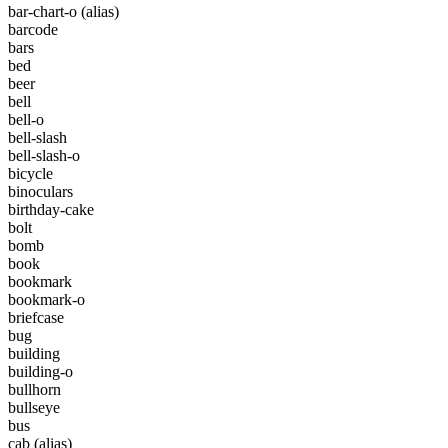
bar-chart-o
(alias)
barcode
bars
bed
beer
bell
bell-o
bell-slash
bell-slash-o
bicycle
binoculars
birthday-cake
bolt
bomb
book
bookmark
bookmark-o
briefcase
bug
building
building-o
bullhorn
bullseye
bus
cab
(alias)