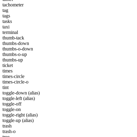
tachometer
tag
tags
tasks
taxi
terminal
thumb-tack
thumbs-down
thumbs-o-down
thumbs-o-up
thumbs-up
ticket
times
times-circle
times-circle-o
tint
toggle-down
(alias)
toggle-left
(alias)
toggle-off
toggle-on
toggle-right
(alias)
toggle-up
(alias)
trash
trash-o
tree