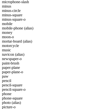
microphone-slash
minus
minus-circle
minus-square
minus-square-o
mobile
mobile-phone
(alias)
money
moon-o
mortar-board
(alias)
motorcycle
music
navicon
(alias)
newspaper-o
paint-brush
paper-plane
paper-plane-o
paw
pencil
pencil-square
pencil-square-o
phone
phone-square
photo
(alias)
picture-o