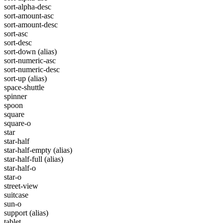
sort-alpha-desc
sort-amount-asc
sort-amount-desc
sort-asc
sort-desc
sort-down
(alias)
sort-numeric-asc
sort-numeric-desc
sort-up
(alias)
space-shuttle
spinner
spoon
square
square-o
star
star-half
star-half-empty
(alias)
star-half-full
(alias)
star-half-o
star-o
street-view
suitcase
sun-o
support
(alias)
tablet