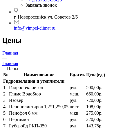
Заказать звонок
г. Новороссийск ул. Советов 2/6
info@vimpel-climat.ru
Цены
Главная
—
Главная
—
Цены
№
Наименование
Ед.изм.
Цена(ед.)
Гидроизоляция и утеплители
1
Гидростеклоизол
рул.
500,00р.
2
Глимс ВодоStop
меш.
660,00р.
3
Изовер
рул.
720,00р.
4
Пенополистирол 1,2*1,2*0,05
лист
108,00р.
5
Пенофол 6 мм
м.кв.
275,00р.
6
Пергамин
рул.
220,00р.
7
Руберойд РКП-350
рул.
143,75р.