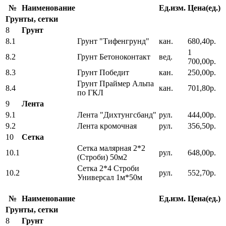
№
Наименование
Ед.изм.
Цена(ед.)
Грунты, сетки
8
Грунт
8.1
Грунт "Тифенгрунд"
кан.
680,40р.
1
8.2
Грунт Бетоноконтакт
вед.
700,00р.
8.3
Грунт Победит
кан.
250,00р.
Грунт Праймер Альпа
8.4
кан.
701,80р.
по ГКЛ
9
Лента
9.1
Лента "Дихтунгсбанд"
рул.
444,00р.
9.2
Лента кромочная
рул.
356,50р.
10
Сетка
Сетка малярная 2*2
10.1
рул.
648,00р.
(Строби) 50м2
Сетка 2*4 Строби
10.2
рул.
552,70р.
Универсал 1м*50м
№
Наименование
Ед.изм.
Цена(ед.)
Грунты, сетки
8
Грунт