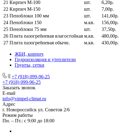
21
Кирпич М-100
шт.
6,20р.
22
Кирпич М-150
шт.
7,00р.
23
Пеноблоки 100 мм
шт.
141,60р.
24
Пеноблоки 150
м.кв.
156,00р.
25
Пеноблоки 75 мм
шт.
37,50р.
26
Плита пазогребневая влагостойкая
м.кв.
480,00р.
27
Плита пазогребневая обычн.
м.кв.
430,00р.
ЖБИ, кирпич
Гидроизоляция и утеплители
Грунты, сетки
+7 (918) 099-96-25
+7 (918) 099-96-25
Заказать звонок
E-mail
info@vimpel-climat.ru
Адрес
г. Новороссийск ул. Советов 2/6
Режим работы
Пн. – Пт.: с 9:00 до 18:00