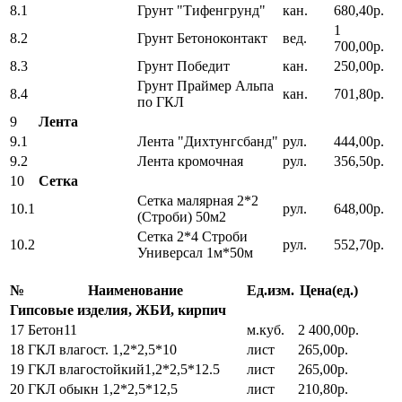
8.1
Грунт "Тифенгрунд"
кан.
680,40р.
1
8.2
Грунт Бетоноконтакт
вед.
700,00р.
8.3
Грунт Победит
кан.
250,00р.
Грунт Праймер Альпа
8.4
кан.
701,80р.
по ГКЛ
9
Лента
9.1
Лента "Дихтунгсбанд"
рул.
444,00р.
9.2
Лента кромочная
рул.
356,50р.
10
Сетка
Сетка малярная 2*2
10.1
рул.
648,00р.
(Строби) 50м2
Сетка 2*4 Строби
10.2
рул.
552,70р.
Универсал 1м*50м
№
Наименование
Ед.изм.
Цена(ед.)
Гипсовые изделия, ЖБИ, кирпич
17
Бетон11
м.куб.
2 400,00р.
18
ГКЛ влагост. 1,2*2,5*10
лист
265,00р.
19
ГКЛ влагостойкий1,2*2,5*12.5
лист
265,00р.
20
ГКЛ обыкн 1,2*2,5*12,5
лист
210,80р.