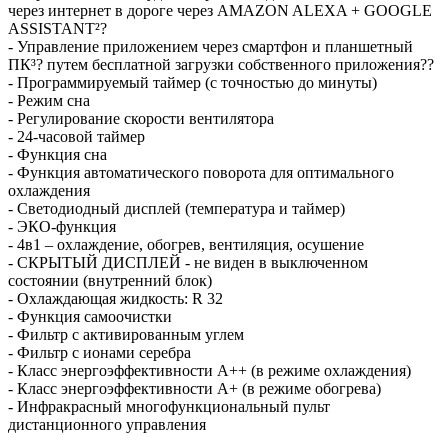
через интернет в дороге через AMAZON ALEXA + GOOGLE
ASSISTANT²?
- Управление приложением через смартфон и планшетный
ПК³? путем бесплатной загрузки собственного приложения??
- Программируемый таймер (с точностью до минуты)
- Режим сна
- Регулирование скорости вентилятора
- 24-часовой таймер
- Функция сна
- Функция автоматического поворота для оптимального
охлаждения
- Светодиодный дисплей (температура и таймер)
- ЭКО-функция
- 4в1 – охлаждение, обогрев, вентиляция, осушение
- СКРЫТЫЙ ДИСПЛЕЙ - не виден в выключенном
состоянии (внутренний блок)
- Охлаждающая жидкость: R 32
- Функция самоочистки
- Фильтр с активированным углем
- Фильтр с ионами серебра
- Класс энергоэффективности А++ (в режиме охлаждения)
- Класс энергоэффективности А+ (в режиме обогрева)
- Инфракрасный многофункциональный пульт
дистанционного управления