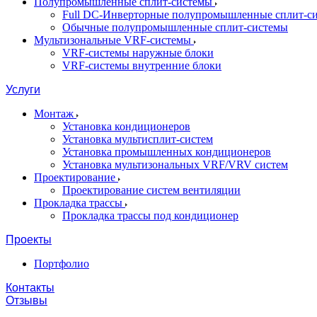
Полупромышленные сплит-системы
Full DC-Инверторные полупромышленные сплит-с
Обычные полупромышленные сплит-системы
Мультизональные VRF-системы
VRF-системы наружные блоки
VRF-системы внутренние блоки
Услуги
Монтаж
Установка кондиционеров
Установка мультисплит-систем
Установка промышленных кондиционеров
Установка мультизональных VRF/VRV систем
Проектирование
Проектирование систем вентиляции
Прокладка трассы
Прокладка трассы под кондиционер
Проекты
Портфолио
Контакты
Отзывы