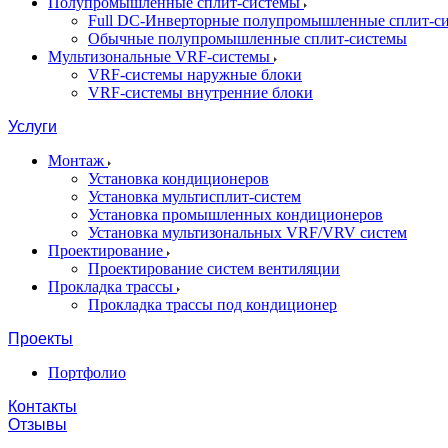
Полупромышленные сплит-системы
Full DC-Инверторные полупромышленные сплит-с
Обычные полупромышленные сплит-системы
Мультизональные VRF-системы
VRF-системы наружные блоки
VRF-системы внутренние блоки
Услуги
Монтаж
Установка кондиционеров
Установка мультисплит-систем
Установка промышленных кондиционеров
Установка мультизональных VRF/VRV систем
Проектирование
Проектирование систем вентиляции
Прокладка трассы
Прокладка трассы под кондиционер
Проекты
Портфолио
Контакты
Отзывы