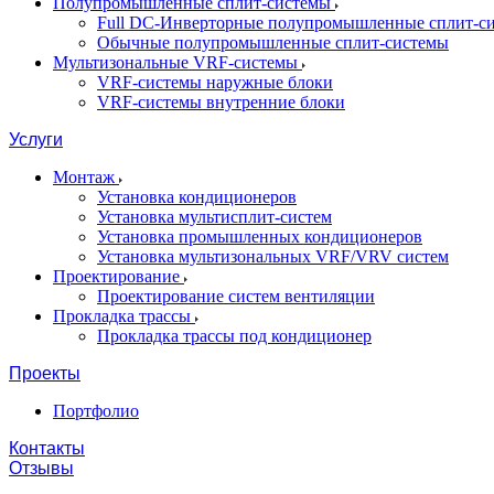
Полупромышленные сплит-системы
Full DC-Инверторные полупромышленные сплит-с
Обычные полупромышленные сплит-системы
Мультизональные VRF-системы
VRF-системы наружные блоки
VRF-системы внутренние блоки
Услуги
Монтаж
Установка кондиционеров
Установка мультисплит-систем
Установка промышленных кондиционеров
Установка мультизональных VRF/VRV систем
Проектирование
Проектирование систем вентиляции
Прокладка трассы
Прокладка трассы под кондиционер
Проекты
Портфолио
Контакты
Отзывы