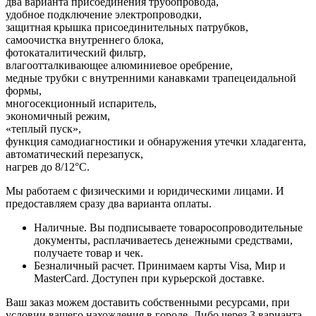
два варианта присоединения трубопровода,
удобное подключение электропроводки,
защитная крышка присоединительных патрубков,
самоочистка внутреннего блока,
фотокаталитический фильтр,
влагоотталкивающее алюминиевое оребрение,
медные трубки с внутренними канавками трапецеидальной
формы,
многосекционный испаритель,
экономичный режим,
«теплый пуск»,
функция самодиагностики и обнаружения утечки хладагента,
автоматический перезапуск,
нагрев до 8/12°С.
Мы работаем с физическими и юридическими лицами. И
предоставляем сразу два варианта оплаты.
Наличные. Вы подписываете товаросопроводительные
документы, расплачиваетесь денежными средствами,
получаете товар и чек.
Безналичный расчет. Принимаем карты Visa, Мир и
MasterCard. Доступен при курьерской доставке.
Ваш заказ можем доставить собственными ресурсами, при
условии вашего нахождения в городе. Либо через 3 варианта