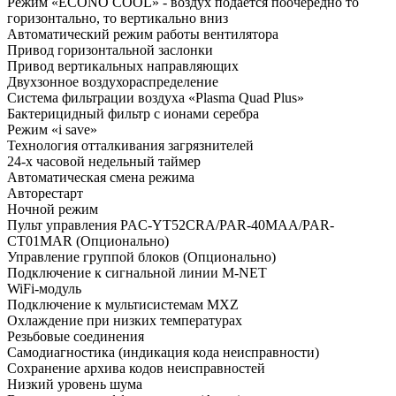
Режим «ECONO COOL» - воздух подается поочередно то
горизонтально, то вертикально вниз
Автоматический режим работы вентилятора
Привод горизонтальной заслонки
Привод вертикальных направляющих
Двухзонное воздухораспределение
Система фильтрации воздуха «Plasma Quad Plus»
Бактерицидный фильтр с ионами серебра
Режим «i save»
Технология отталкивания загрязнителей
24-х часовой недельный таймер
Автоматическая смена режима
Авторестарт
Ночной режим
Пульт управления PAC-YT52CRA/PAR-40MAA/PAR-
CT01MAR (Опционально)
Управление группой блоков (Опционально)
Подключение к сигнальной линии M-NET
WiFi-модуль
Подключение к мультисистемам MXZ
Охлаждение при низких температурах
Резьбовые соединения
Самодиагностика (индикация кода неисправности)
Сохранение архива кодов неисправностей
Низкий уровень шума