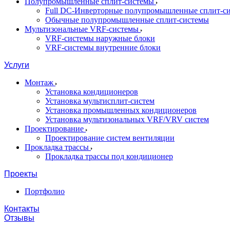
Полупромышленные сплит-системы
Full DC-Инверторные полупромышленные сплит-с
Обычные полупромышленные сплит-системы
Мультизональные VRF-системы
VRF-системы наружные блоки
VRF-системы внутренние блоки
Услуги
Монтаж
Установка кондиционеров
Установка мультисплит-систем
Установка промышленных кондиционеров
Установка мультизональных VRF/VRV систем
Проектирование
Проектирование систем вентиляции
Прокладка трассы
Прокладка трассы под кондиционер
Проекты
Портфолио
Контакты
Отзывы