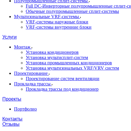
Полупромышленные сплит-системы
Full DC-Инверторные полупромышленные сплит-с
Обычные полупромышленные сплит-системы
Мультизональные VRF-системы
VRF-системы наружные блоки
VRF-системы внутренние блоки
Услуги
Монтаж
Установка кондиционеров
Установка мультисплит-систем
Установка промышленных кондиционеров
Установка мультизональных VRF/VRV систем
Проектирование
Проектирование систем вентиляции
Прокладка трассы
Прокладка трассы под кондиционер
Проекты
Портфолио
Контакты
Отзывы