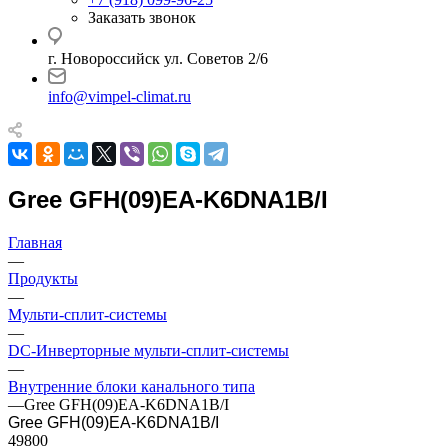
Заказать звонок
г. Новороссийск ул. Советов 2/6
info@vimpel-climat.ru
Gree GFH(09)EA-K6DNA1B/I
Главная
—
Продукты
—
Мульти-сплит-системы
—
DC-Инверторные мульти-сплит-системы
—
Внутренние блоки канального типа
—
Gree GFH(09)EA-K6DNA1B/I
Gree GFH(09)EA-K6DNA1B/I
49800