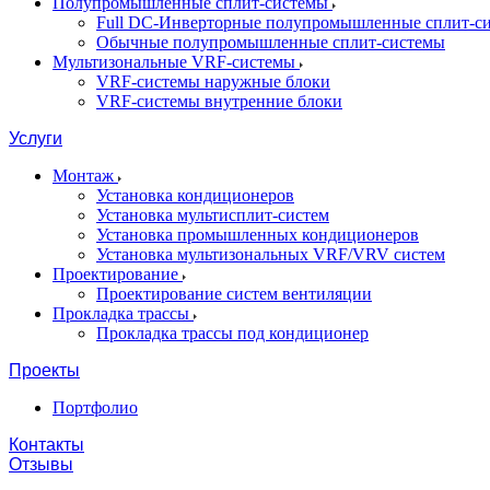
Полупромышленные сплит-системы
Full DC-Инверторные полупромышленные сплит-с
Обычные полупромышленные сплит-системы
Мультизональные VRF-системы
VRF-системы наружные блоки
VRF-системы внутренние блоки
Услуги
Монтаж
Установка кондиционеров
Установка мультисплит-систем
Установка промышленных кондиционеров
Установка мультизональных VRF/VRV систем
Проектирование
Проектирование систем вентиляции
Прокладка трассы
Прокладка трассы под кондиционер
Проекты
Портфолио
Контакты
Отзывы