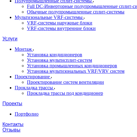
Полупромышленные сплит-системы
Full DC-Инверторные полупромышленные сплит-с
Обычные полупромышленные сплит-системы
Мультизональные VRF-системы
VRF-системы наружные блоки
VRF-системы внутренние блоки
Услуги
Монтаж
Установка кондиционеров
Установка мультисплит-систем
Установка промышленных кондиционеров
Установка мультизональных VRF/VRV систем
Проектирование
Проектирование систем вентиляции
Прокладка трассы
Прокладка трассы под кондиционер
Проекты
Портфолио
Контакты
Отзывы