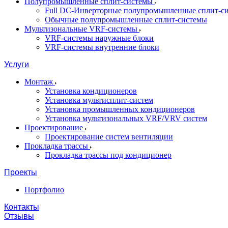
Полупромышленные сплит-системы
Full DC-Инверторные полупромышленные сплит-с
Обычные полупромышленные сплит-системы
Мультизональные VRF-системы
VRF-системы наружные блоки
VRF-системы внутренние блоки
Услуги
Монтаж
Установка кондиционеров
Установка мультисплит-систем
Установка промышленных кондиционеров
Установка мультизональных VRF/VRV систем
Проектирование
Проектирование систем вентиляции
Прокладка трассы
Прокладка трассы под кондиционер
Проекты
Портфолио
Контакты
Отзывы